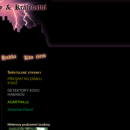
Spřátelené stránky
PŘESPAT NA ZÁMKU
KSIAŽ
DETEKTORY KOVU
HABANOV
AGARTHA.cz
Zámeček Pádolí
Hitlerovy podzemní továrny