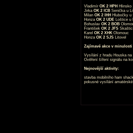
Vladimír
OK 2 HPH
Hlinsko
Jirka
OK 2 ICB
Senička u Li
Milan
OK 2 IHH
Hlubočky u 
Honza
OK 2 UDE
Loštice u 
Bohuslav
OK 2 BOB
Olomo
František
OK 2 JFS
Skaštic
Karel
OK 2 XHK
Olomouc
Honza
OK 2 SJS
Litovel
Zajímavé akce v minulosti 
Vysílání z hradu Houska n
Ověření šíření signálu na 
Nejnovější aktivity:
stavba mobilního ham shack
pokusné vysílání amatérské