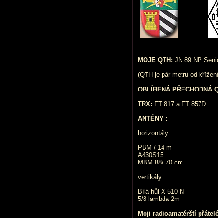
MOJE QTH:
JN 89 NP Senic
(QTH je pár metrů od kříž
OBLÍBENÁ PŘECHODNÁ Q
TRX:
FT 817 a FT 857D
ANTÉNY :
horizontály:
PBM / 14 m
A430S15
MBM 88/ 70 cm
vertikály:
Bílá hůl X 510 N
5/8 lambda 2m
Moji radioamatérští přátelé