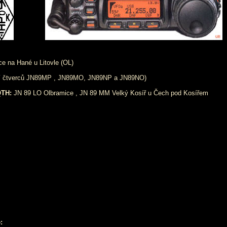
e na Hané u Litovle (OL)
ení čtverců JN89MP , JN89MO, JN89NP a JN89NO)
TH:
JN 89 LO Olbramice , JN 89 MM Velký Kosíř u Čech pod Kosířem
: