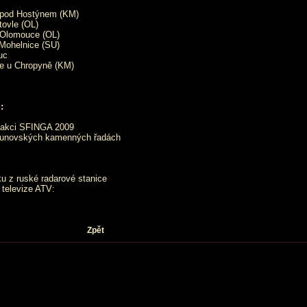
 pod Hostýnem (KM)
tovle (OL)
Olomouce (OL)
Mohelnice (SU)
uc
e u Chropyně (KM)
:
a akci SFINGA 2009
kounovských kamenných řadách
u z ruské radarové stanice
 televize ATV:
Zpět