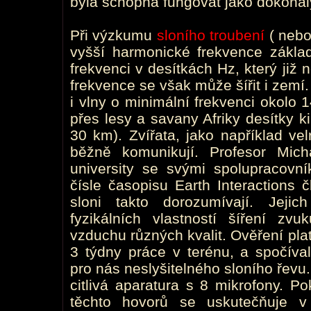
byla schopná fungovat jako dokonal
Při výzkumu
sloního troubení
( nebo
vyšší harmonické frekvence zákla
frekvenci v desítkách Hz, který již 
frekvence se však může šířit i zemí
i vlny o minimální frekvenci okolo 
přes lesy a savany Afriky desítky k
30 km). Zvířata, jako například ve
běžně komunikují. Profesor Mich
university se svými spolupracovní
čísle časopisu Earth Interactions 
sloni takto dorozumívají. Jeji
fyzikálních vlastností šíření z
vzduchu různých kvalit. Ověření platn
3 týdny práce v terénu, a spočíva
pro nás neslyšitelného sloního řevu
citlivá aparatura s 8 mikrofony. 
těchto hovorů se uskutečňuje 