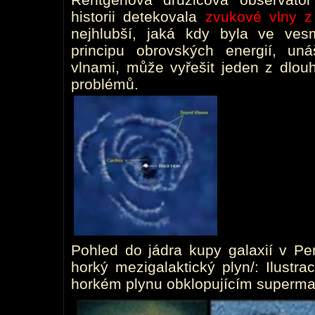
historii detekovala
zvukové vlny z
nejhlubší, jaká kdy byla ve ves
principu obrovských energií, un
vlnami, může vyřešit jeden z dlouho
problémů.
Pohled do jádra kupy galaxií v Per
horký mezigalaktický plyn/: Ilustr
horkém plynu obklopujícím supermas