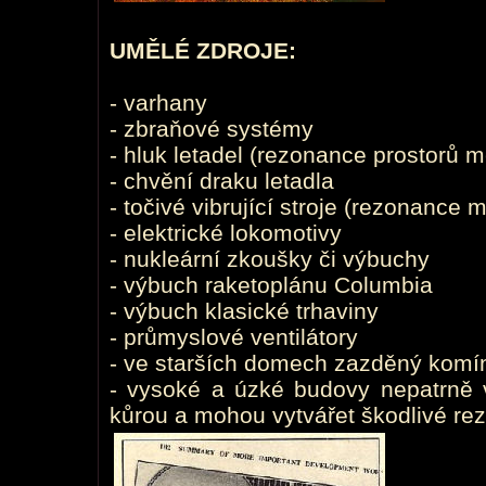
UMĚLÉ ZDROJE:
- varhany
- zbraňové systémy
- hluk letadel (rezonance prostorů 
- chvění draku letadla
- točivé vibrující stroje (rezonance m
- elektrické lokomotivy
- nukleární zkoušky či výbuchy
- výbuch raketoplánu Columbia
- výbuch klasické trhaviny
- průmyslové ventilátory
- ve starších domech zazděný komín
- vysoké a úzké budovy nepatrně v
kůrou a mohou vytvářet škodlivé re