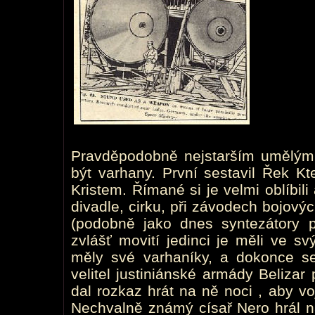
Pravděpodobně nejstarším umělým
být varhany. První sestavil Řek Kt
Kristem. Římané si je velmi oblíbili 
divadle, cirku, při závodech bojový
(podobně jako dnes syntezátory p
zvlášť movití jedinci je měli ve s
měly své varhaníky, a dokonce s
velitel justiniánské armády Beliza
dal rozkaz hrát na ně noci , aby vo
Nechvalně známý císař Nero hrál na