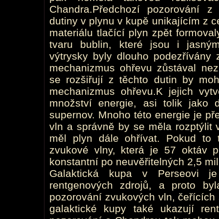
Chandra.Předchozí pozorování z
dutiny v plynu v kupě unikajícím z ce
materiálu tlačící plyn zpět formova
tvaru bublin, které jsou i jasn
výtrysky byly dlouho podezřívány z
mechanizmus ohřevu zůstával nez
se rozšiřují z těchto dutin by mo
mechanizmus ohřevu.K jejich vytv
množství energie, asi tolik jako
supernov. Mnoho této energie je p
vln a správně by se měla rozptýlit
měl plyn dále ohřívat. Pokud to 
zvukové vlny, která je 57 oktáv 
konstantní po neuvěřitelných 2,5 mili
Galaktická kupa v Perseovi je
rentgenových zdrojů, a proto b
pozorování zvukových vln, čeřících 
galaktické kupy také ukazují re