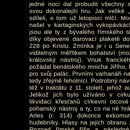
jedné noci dal probudit všechny s
svou dokonalejší hru. Jak veliké „
sdíleli, o tom už letopisci mlčí. 
našel v kartaginských vykopávká
jsou ale ty z bývalého římského t
díky objevené darovací plaketě dov
228 po Kristu. Zmínka je i u Senek
viditelným měřítkem bohatství (mo
královský nástroj). Vnuk franck
požádal benátského mnicha Jiřího, k
pro svůj palác. Prvními varhanáři n
tedy zřejmě řeholníci. Podrobný náv
též v traktátu z 11. století, jehož
Jelikož jich bylo užíváno v cirk
likvidaci křesťanů církevní otco
pohanský nástroj a ty, co na ně hráli
Arles (r. 314) dokonce exkomu
hudebníky. Hlasy na jejich obranu 
Rozpad římské říše a následné 