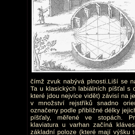
čímž zvuk nabývá plnosti.Liší se 
Ta u klasických labiálních píšťal s
které jdou nejvíce vidět) závisí na j
v množství rejstříků snadno orien
označeny podle přibližné délky jejich
píšťaly, měřené ve stopách. P
klaviatura u varhan začíná kláves
základní poloze (které mají výšku t