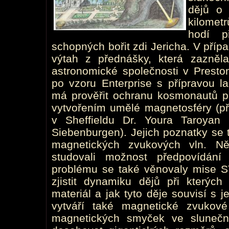
dějů o 
kilomet
hodí p
schopných bořit zdi Jericha. V příp
výtah z přednášky, která zazněl
astronomické společnosti v Presto
po vzoru Enterprise s přípravou la
má prověřit ochranu kosmonautů 
vytvořením umělé magnetosféry (př
v Sheffieldu Dr. Youra Taroyan
Siebenburgen). Jejich poznatky se t
magnetických zvukových vln. Ně
studovali možnost předpovídání
problému se také věnovaly mise 
zjistit dynamiku dějů při kterých
materiál a jak tyto děje souvisí s
vytváří také magnetické zvukové
magnetických smyček ve sluneč