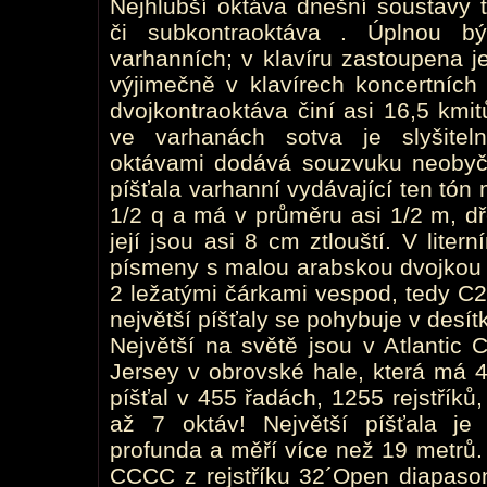
Nejhlubší oktáva dnešní soustavy 
či subkontraoktáva . Úplnou bý
varhanních; v klavíru zastoupena j
výjimečně v klavírech koncertních 
dvojkontraoktáva činí asi 16,5 km
ve varhanách sotva je slyšitel
oktávami dodává souzvuku neobyč
píšťala varhanní vydávající ten tón
1/2 q a má v průměru asi 1/2 m, dř
její jsou asi 8 cm ztlouští. V lite
písmeny s malou arabskou dvojkou 
2 ležatými čárkami vespod, tedy C
největší píšťaly se pohybuje v desít
Největší na světě jsou v Atlantic 
Jersey v obrovské hale, která má 
píšťal v 455 řadách, 1255 rejstříků
až 7 oktáv! Největší píšťala je
profunda a měří více než 19 metrů. 
CCCC z rejstříku 32´Open diapaso