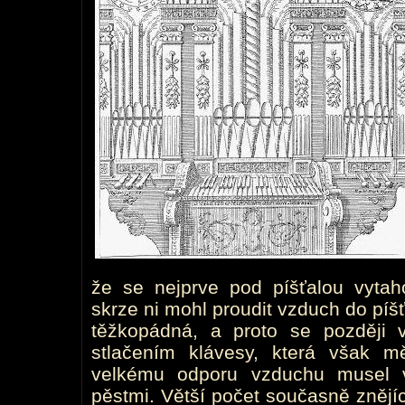
že se nejprve pod píšťalou vytah
skrze ni mohl proudit vzduch do píš
těžkopádná, a proto se později 
stlačením klávesy, která však m
velkému odporu vzduchu musel v
pěstmi. Větší počet současně znějíc