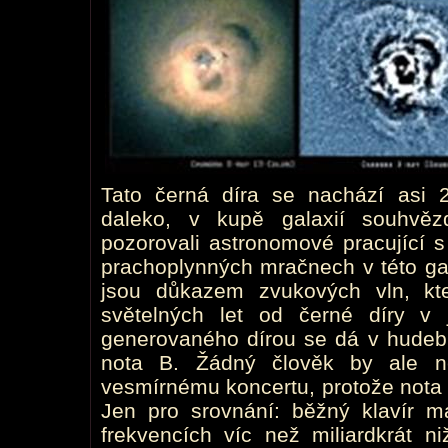
Tato černá díra se nachází asi 2
daleko, v kupě galaxií souhvě
pozorovali astronomové pracující s
prachoplynných mračnech v této gal
jsou důkazem zvukových vln, kte
světelných let od černé díry v
generovaného dírou se dá v hudební
nota B. Žádný člověk by ale n
vesmírnému koncertu, protože nota 
Jen pro srovnání: běžný klavír 
frekvencích víc než miliardkrát n