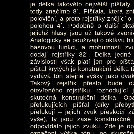
je délka takovéto největší píšťaly 
tedy značíme 8´. Píšťala, která z
poloviční, a proto rejstříky znějící
polohou 4´. Podobně o další oktáv
jejichž hlasy jsou už takové zvonivé
Analogicky se používají o oktávu hlub
basovou funkci, a mohutnosti zv
dodají rejstříky 32´. Délka jedn
závislosti však platí jen pro píšť
píšťal krytých je konstrukční délka t
vydává tón stejné výšky jako dvakr
Takový rejstřík přesto bude o
otevřeného rejstříku, rozhodující
skutečná konstrukční délka. O
přefukujících píšťal (díky přeb
přefukují – jejich zvuk přeskočí z
výše), ty jsou zase konstrukčně
odpovídalo jejich zvuku. Zde je op
označení výška tónu, ne skutečn