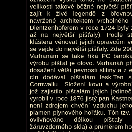
velikosti takové běžné největší p
zajít k živé legendě z břevnov
navržené architektem vrcholného
Dientzenhoferem v roce 1724 byly 
až na největší píšťaly). Podle 
kláštera věnovat jejich opravcům věn
se vejde do největší píšťaly. Zde 290 
Varhanám se také říká PC baroka
výrobu píšťal je olovo. Varhanáři př
dosažení větší pevnosti slitiny a z
cín dodával píšťalám lesk.Ten s
Cornwallu.. Složení kovu a výrobn
jež zajistilo píšťalám jejich jedin
vyrobil v roce 1876 jistý pan Kastn
není zdrojem chvění vzduchu jeh
plamen plynového hořáku. Tón tzv. 
ovlivňováno délkou píšťaly
žáruvzdorného skla) a průměrem ho