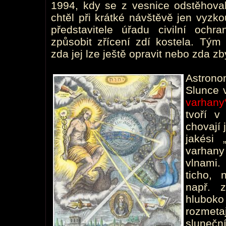
1994, kdy se z vesnice odstěhovali
chtěl při krátké návštěvě jen vyzko
představitele úřadu civilní och
způsobit zřícení zdí kostela. Tým
zda jej lze ještě opravit nebo zda zb
Astrono
Slunce 
varhany
tvoří v
chovají 
jakési 
varhan
vlnami.
ticho, 
např. 
hluboko
rozmeta
slunečn