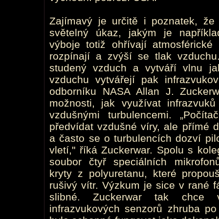
Zajímavý je určitě i poznatek, že
světelný úkaz, jakým je napřík
výboje totiž ohřívají atmosférické
rozpínají a zvýší se tlak vzduchu
studený vzduch a vytváří vlnu ja
vzduchu vytvářejí pak infrazvuko
odborníku NASA Allan J. Zucker
možnosti, jak využívat infrazvuků
vzdušnými turbulencemi. „Počít
předvídat vzdušné víry, ale přímé d
a často se o turbulencích dozví pil
vletí," říká Zuckerwar. Spolu s kol
soubor čtyř speciálních mikrofon
kryty z polyuretanu, které propoušt
rušivý vítr. Výzkum je sice v rané f
slibné. Zuckerwar tak chce 
infrazvukových senzorů zhruba po 