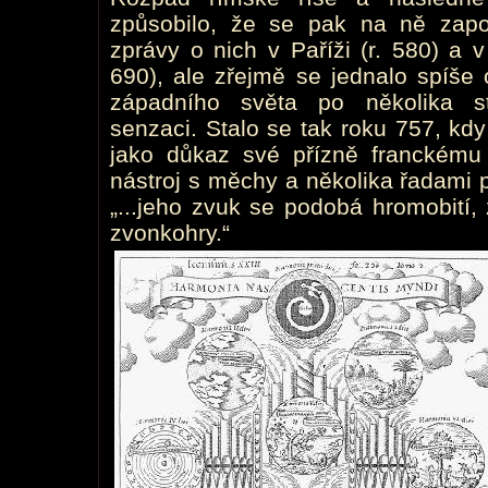
způsobilo, že se pak na ně zapo
zprávy o nich v Paříži (r. 580) a 
690), ale zřejmě se jednalo spíše 
západního světa po několika st
senzaci. Stalo se tak roku 757, kdy
jako důkaz své přízně franckému k
nástroj s měchy a několika řadami p
„...jeho zvuk se podobá hromobití,
zvonkohry.“