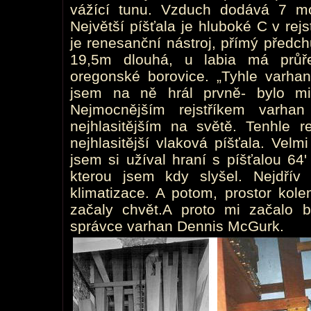
vážící tunu. Vzduch dodává 7 m
Největší píšťala je hluboké C v rej
je renesanční nástroj, přímý předch
19,5m dlouhá, u labia má průř
oregonské borovice. „Tyhle varhan
jsem na ně hrál prvně- bylo mi
Nejmocnějším rejstříkem varhan
nejhlasitějším na světě. Tenhle re
nejhlasitější vlaková píšťala. Vel
jsem si užíval hraní s píšťalou 64
kterou jsem kdy slyšel. Nejdřív
klimatizace. A potom, prostor kol
začaly chvět.A proto mi začalo b
správce varhan Dennis McGurk.