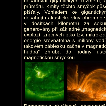
dosahovat gigantických rozměrů, a
průměru. Kmity těchto smyček půs
píšťaly. Vzhledem ke gigantick
dosahují i akustické vlny ohromné sí
v desítkách kilometrů za seku
generovány při základně „magnetic
explozí, známých jako tzv. mikro-zá
energie srovnatelná s miliony v
takovém záblesku začne v magnetic
hudba“ zhruba do hodiny ust
magnetickou smyčkou.
Rentgenová družicová observato