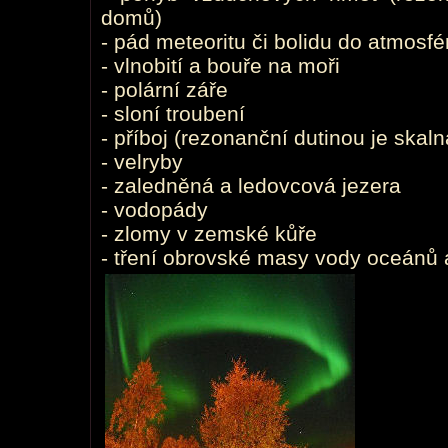
domů)
- pád meteoritu či bolidu do atmosfé
- vlnobití a bouře na moři
- polární záře
- sloní troubení
- příboj (rezonanční dutinou je skal
- velryby
- zaledněná a ledovcová jezera
- vodopády
- zlomy v zemské kůře
- tření obrovské masy vody oceánů 