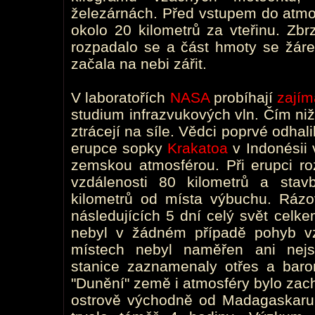
železárnách. Před vstupem do atmosf
okolo 20 kilometrů za vteřinu. Zbr
rozpadalo se a část hmoty se žáre
začala na nebi zářit.
V laboratořích
NASA
probíhají
zají
studium infrazvukových vln. Čím niž
ztrácejí na síle. Vědci poprvé odhali
erupce sopky
Krakatoa
v Indonésii v
zemskou atmosférou. Při erupci ro
vzdálenosti 80 kilometrů a stav
kilometrů od místa výbuchu. Rázo
následujících 5 dní celý svět celke
nebyl v žádném případě pohyb v
místech nebyl naměřen ani nejsl
stanice zaznamenaly otřes a barom
"Dunění" země i atmosféry bylo za
ostrově východně od Madagaskaru 