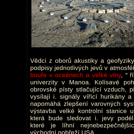
Vědci z oborů akustiky a geofyziky
podpisy jednotlivých jevů v atmosféř
bouře v oceánech a velké vlny
, " 
univerzity v Manoa. Kolísavé pohy
obrovské písty stlačující vzduch, p
vysílají i. signály vířící hurikány 
napomáhá zlepšení varovných sys
výstavba velké kontrolní stanice u
která bude sledovat i. jevy podél
které je líhní nejnebezpečnější
východní pobřeží USA.