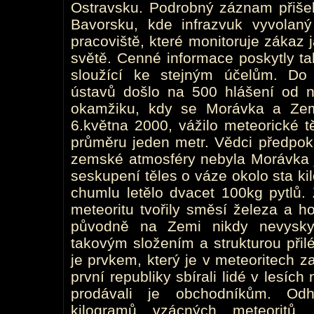
Ostravsku. Podrobný záznam přišel
Bavorsku, kde infrazvuk vyvolan
pracoviště, které monitoruje zákaz
světě. Cenné informace poskytly t
sloužící ke stejným účelům. Do 
ústavů došlo na 500 hlášení od 
okamžiku, kdy se Morávka a Zem
6.května 2000, vážilo meteorické t
průměru jeden metr. Vědci předpok
zemské atmosféry nebyla Morávka j
seskupení těles o váze okolo sta k
chumlu letělo dvacet 100kg pytlů.
meteoritu tvořily směsí železa a h
původně na Zemi nikdy nevysky
takovým složením a strukturou přil
je prvkem, který je v meteoritech z
první republiky sbírali lidé v lesí
prodávali je obchodníkům. Od
kilogramů vzácných meteoritů,