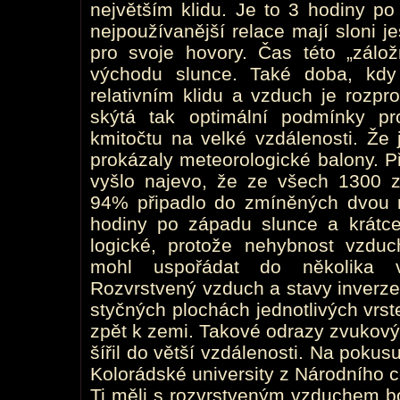
největším klidu. Je to 3 hodiny p
nejpoužívanější relace mají sloni 
pro svoje hovory. Čas této „zálož
východu slunce. Také doba, kd
relativním klidu a vzduch je rozpr
skýtá tak optimální podmínky p
kmitočtu na velké vzdálenosti. Že
prokázaly meteorologické balony. P
vyšlo najevo, že ze všech 1300 
94% připadlo do zmíněných dvou re
hodiny po západu slunce a krátc
logické, protože nehybnost vzdu
mohl uspořádat do několika v
Rozvrstvený vzduch a stavy inverz
styčných plochách jednotlivých vrst
zpět k zemi. Takové odrazy zvukový
šířil do větší vzdálenosti. Na pokusu
Kolorádské university z Národního c
Ti měli s rozvrstveným vzduchem bo