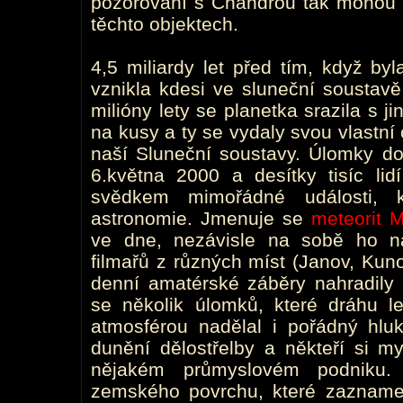
pozorování s Chandrou tak mohou d
těchto objektech.
4,5 miliardy let před tím, když by
vznikla kdesi ve sluneční soustav
milióny lety se planetka srazila s ji
na kusy a ty se vydaly svou vlastn
naší Sluneční soustavy. Úlomky do
6.května 2000 a desítky tisíc lid
svědkem mimořádné události, k
astronomie. Jmenuje se
meteorit 
ve dne, nezávisle na sobě ho na
filmařů z různých míst (Janov, Kuno
denní amatérské záběry nahradily 
se několik úlomků, které dráhu let
atmosférou nadělal i pořádný hluk
dunění dělostřelby a někteří si my
nějakém průmyslovém podniku. 
zemského povrchu, které zazname