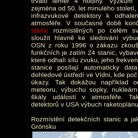
trvalo téměř 4 hodiny. Výzkum i
zejména od 50. let minulého stolet
infrazvukové detektory k odhale
atmosféře. V současné době konč
stanic
rozmístěných po celém sv
sloužit hlavně ke sledování výbu
OSN z roku 1996 o zákazu zkouše
funkčních je zatím 24 stanic, vybave
které odhalí sílu zvuku, jeho frekven
stanice posílají automaticky d
dohledové ústředí ve Vídni, kde po
úkazy. Tak dokážou například odl
meteoru, výbuchu sopky, nukleární
škály událostí v atmosféře. Ta
detektorů v USA výbuch raketoplán
Rozmístění detekčních stanic a ja
Grónsku