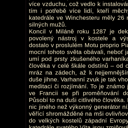
více vzduchu, což vedlo k instalov
tím i potřebě více lidí, kteří měc
katedrále ve Winchesteru měly 26 
silných mužů.
Koncil v Miláně roku 1287 je dekr
povolený nástroj v kostele a vý
dostalo v proslulém Motu proprio Pi
mocní tohoto světa obávali, neboť j
umí pod prsty zkušeného varhaníka 
člověka v celé škále odstínů – od o
mráz na zádech, až k nejjemnějš
duše jihne. Varhanní zvuk je tak vh
meditaci či rozjímání. To je známo 
ve Francii se při proměňování d
Působí to na duši citlivého člověka
nic jiného než výkonný generátor n
věřící shromážděné na mši ovlivňov
do velkých kostelů západní Evropy
katedrále svatého Víta jsou zmiňov