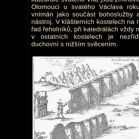
Olomouci u svatého Václava roku
vnímán jako součást bohoslužby 
nástroj. V klášterních kostelech na 
řad řeholníků, při katedrálách vždy 
v ostatních kostelech je nezří
duchovní s nižším svěcením.