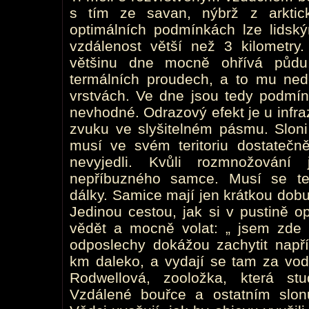
s tím ze savan, nýbrž z arktic
optimálních podmínkách lze lids
vzdálenost větší než 3 kilometry
většinu dne mocně ohřívá půdu
termálních proudech, a to mu ned
vrstvách. Ve dne jsou tedy podmín
nevhodné. Odrazový efekt je u infr
zvuku ve slyšitelném pásmu. Sloni 
musí ve svém teritoriu dostatečně 
nevyjedli. Kvůli rozmnožování 
nepříbuzného samce. Musí se te
dálky. Samice mají jen krátkou dobu
Jedinou cestou, jak si v pustině o
vědět a mocně volat: „ jsem zde a
odposlechy dokážou zachytit např
km daleko, a vydají se tam za vodo
Rodwellová, zooložka, která st
Vzdálené bouřce a ostatním slonů