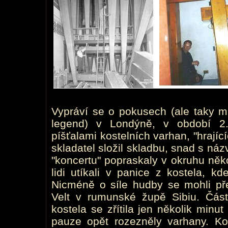
Vypráví se o pokusech (ale taky mů
legend) v Londýně, v období 2.
píšťalami kostelních varhan, "hrající
skladatel složil skladbu, snad s náz
"koncertu" popraskaly v okruhu něk
lidi utíkali v panice z kostela, k
Nicméně o síle hudby se mohli pře
Velt v rumunské župě Sibiu. Část
kostela se zřítila jen několik minu
pauze opět rozezněly varhany. Ko