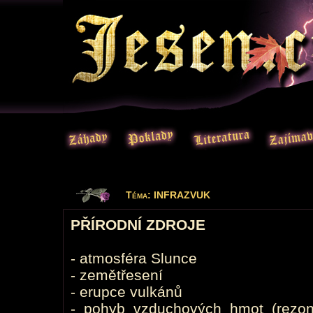
Téma: INFRAZVUK
PŘÍRODNÍ ZDROJE
- atmosféra Slunce
- zemětřesení
- erupce vulkánů
- pohyb vzduchových hmot (rezon