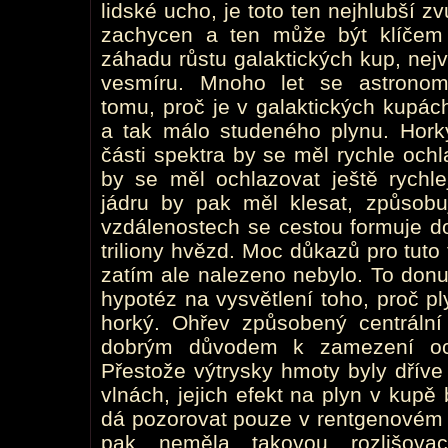
lidské ucho, je toto ten nejhlubší z
zachycen a ten může být klíčem 
záhadu růstu galaktických kup, nej
vesmíru. Mnoho let se astronom
tomu, proč je v galaktických kupá
a tak málo studeného plynu. Horký
části spektra by se měl rychle ochl
by se měl ochlazovat ještě rychle
jádru by pak měl klesat, způsobuj
vzdálenostech se cestou formuje do
triliony hvězd. Moc důkazů pro tuto
zatím ale nalezeno nebylo. To donut
hypotéz na vysvětlení toho, proč pl
horký. Ohřev způsobený centrální
dobrým důvodem k zamezení och
Přestože výtrysky hmoty byly dříve
vlnách, jejich efekt na plyn v kupě
dá pozorovat pouze v rentgenovém z
pak neměla takovou rozlišova